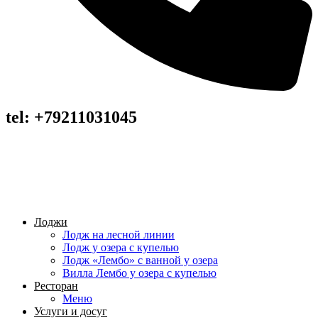
tel: +79211031045
Лоджи
Лодж на лесной линии
Лодж у озера с купелью
Лодж «Лембо» с ванной у озера
Вилла Лембо у озера с купелью
Ресторан
Меню
Услуги и досуг