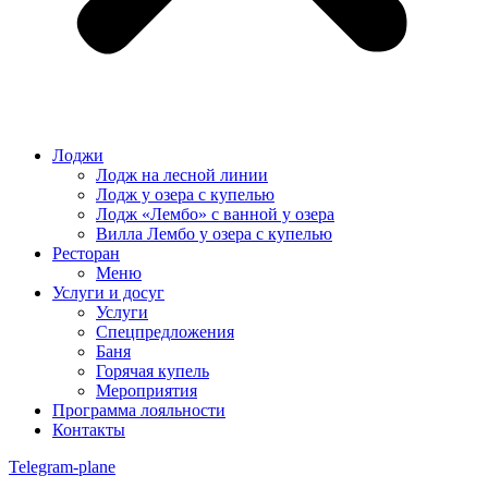
Лоджи
Лодж на лесной линии
Лодж у озера с купелью
Лодж «Лембо» с ванной у озера
Вилла Лембо у озера с купелью
Ресторан
Меню
Услуги и досуг
Услуги
Спецпредложения
Баня
Горячая купель
Мероприятия
Программа лояльности
Контакты
Telegram-plane