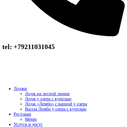
tel: +79211031045
Лоджи
Лодж на лесной линии
Лодж у озера с купелью
Лодж «Лембо» с ванной у озера
Вилла Лембо у озера с купелью
Ресторан
Меню
Услуги и досуг