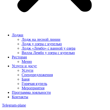
Лоджи
Лодж на лесной линии
Лодж у озера с купелью
Лодж «Лембо» с ванной у озера
Вилла Лембо у озера с купелью
Ресторан
Меню
Услуги и досуг
Услуги
Спецпредложения
Баня
Горячая купель
Мероприятия
Программа лояльности
Контакты
Telegram-plane